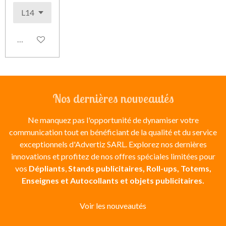
Ajouter au panier
Nos dernières nouveautés
Ne manquez pas l'opportunité de dynamiser votre
communication tout en bénéficiant de la qualité et du service
exceptionnels d'Advertiz SARL. Explorez nos dernières
innovations et profitez de nos offres spéciales limitées pour
vos
Dépliants
,
Stands publicitaires, Roll-ups, Totems,
Enseignes et Autocollants et objets publicitaires.
Voir les nouveautés