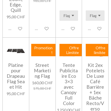
965,00 CHF
Edge,
Quill
95,00 CHF
Ajouter au panier
Ajouter au panier
Ajouter au panier
Ajouter au pa
Promotion
Offre
Offre
!
Limitée
limitée
Platine
Street
Tente
Kit 2ex
pour
Marketi
Publicita
Potelets
Drapeau
ng Flag
ire Eco
De Luxe
Flag Sea
3×3
Café
160,00 CHF
et Hit
avec
Barrière
175,00 CHF
Canopy
+ 1ex
95,00 CHF
Full
Bâche
Color
Recto/V
erso
1 250,00 CHF