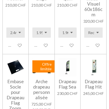
Visuel
210,00 CHF
210,00 CHF
210,00 CHF
60x186c
m
320,00 CHF
Voir les détails
Voir les détails
Ajouter au panier
Voir les détai
Offre
limitée
Embase
Arche
Drapeau
Drapeau
Socle
drapeau
Flag Sea
Flag Hit
pour
personn
230,00 CHF
245,00 CHF
Drapeau
alisée
Flag
725,00 CHF
Zoom,