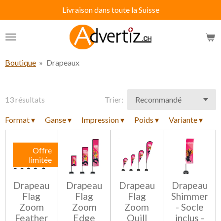
Livraison dans toute la Suisse
Passer
au
contenu
principal
Boutique
»
Drapeaux
13 résultats
Trier:
Format
▾
Ganse
▾
Impression
▾
Poids
▾
Variante
▾
Offre
limitée
Drapeau
Drapeau
Drapeau
Drapeau
Flag
Flag
Flag
Shimmer
Zoom
Zoom
Zoom
- Socle
Feather
Edge
Quill
inclus -