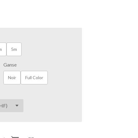
m
5m
Ganse
Noir
Full Color