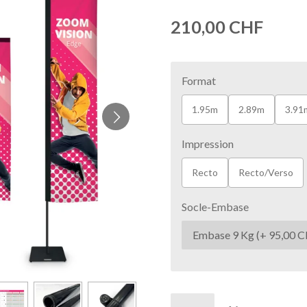
210,00 CHF
Format
1.95m
2.89m
3.91
Impression
Recto
Recto/Verso
Socle-Embase