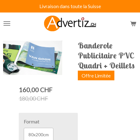
Livraison dans toute la Suisse
Passer
au
contenu
principal
Banderole
Publicitaire PVC
Quadri + Oeillets
Offre Limitée
160,00 CHF
180,00 CHF
Format
80x200cm