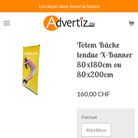
Livraison dans toute la Suisse
Passer
au
contenu
principal
Totem Bâche
tendue X-Banner
80x180cm ou
80x200cm
160,00 CHF
Format
80x180cm