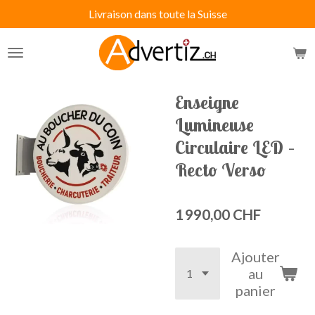
Livraison dans toute la Suisse
Passer
au
contenu
principal
Enseigne
Lumineuse
Circulaire LED –
Recto Verso
1 990,00 CHF
Ajouter
au
panier