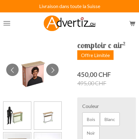
Livraison dans toute la Suisse
Passer
au
contenu
principal
comptoir c air²
Offre Limitée
450,00 CHF
495,00 CHF
Couleur
Bois
Blanc
Noir