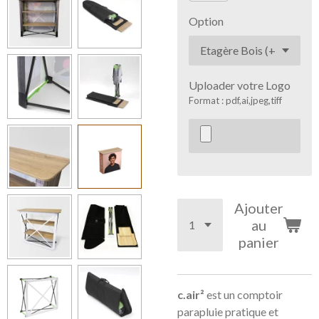
Option
Uploader votre Logo
Format : pdf,ai,jpeg,tiff
Ajouter
au
panier
c.air²
est un comptoir
parapluie pratique et