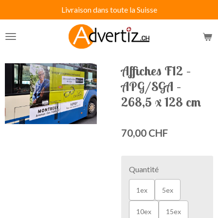
Livraison dans toute la Suisse
Passer
au
contenu
principal
Affiches F12 –
APG/SGA –
268,5 x 128 cm
70,00 CHF
Quantité
1ex
5ex
10ex
15ex