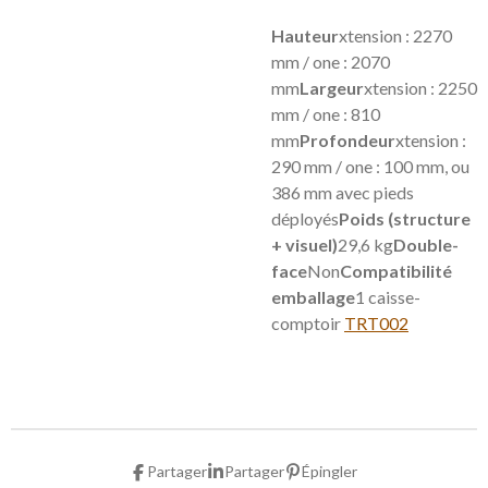
Hauteur
xtension : 2270
mm / one : 2070
mm
Largeur
xtension : 2250
mm / one : 810
mm
Profondeur
xtension :
290 mm / one : 100 mm, ou
386 mm avec pieds
déployés
Poids (structure
+ visuel)
29,6 kg
Double-
face
Non
Compatibilité
emballage
1 caisse-
comptoir
TRT002
Partager
Partager
Épingler