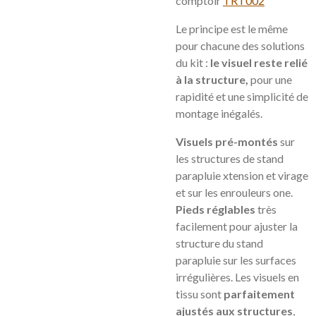
comptoir
TRT002
Le principe est le même
pour chacune des solutions
du kit :
le visuel reste relié
à la structure,
pour une
rapidité et une simplicité de
montage inégalés.
Visuels pré-montés
sur
les structures de stand
parapluie xtension et virage
et sur les enrouleurs one.
Pieds réglables
très
facilement pour ajuster la
structure du stand
parapluie sur les surfaces
irrégulières. Les visuels en
tissu sont
parfaitement
ajustés aux structures
,