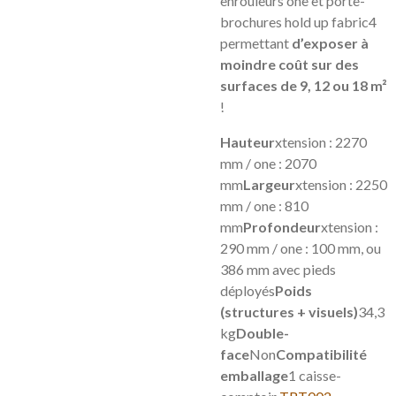
enrouleurs one et porte-
brochures hold up fabric4
permettant
d’exposer à
moindre coût sur des
surfaces de 9, 12 ou 18 m²
!
Hauteur
xtension : 2270
mm / one : 2070
mm
Largeur
xtension : 2250
mm / one : 810
mm
Profondeur
xtension :
290 mm / one : 100 mm, ou
386 mm avec pieds
déployés
Poids
(structures + visuels)
34,3
kg
Double-
face
Non
Compatibilité
emballage
1 caisse-