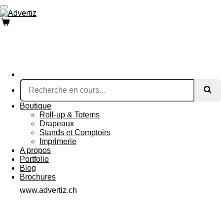
Passer
au
contenu
principal
Boutique
Roll-up & Totems
Drapeaux
Stands et Comptoirs
Imprimerie
A propos
Portfolio
Blog
Brochures
www.advertiz.ch